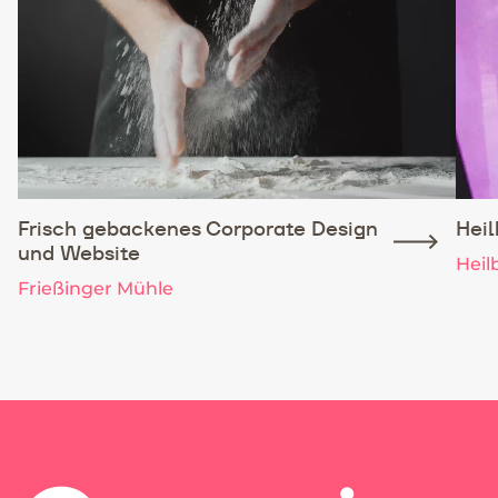
Frisch gebackenes Corporate Design
Hei
und Website
Heil
Frießinger Mühle