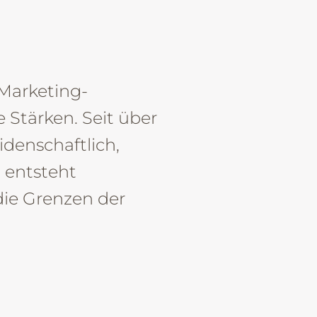
74072 Heilbronn
info@px-artwork.de
+49 7131 61687-0
tenschutz
Impressum
Cookie-Einstellungen
Marketing-
Stärken. Seit über
idenschaftlich,
o entsteht
die Grenzen der