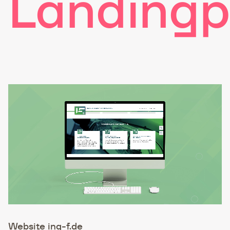
Landingp
Website ing-f.de