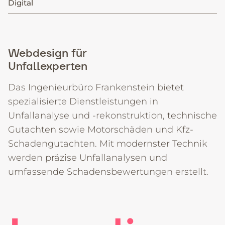
Digital
+49 7131 61687-0
Datenschutz
Impressum
Cookie-Einstellungen
Webdesign für
Unfallexperten
Das Ingenieurbüro Frankenstein bietet
spezialisierte Dienstleistungen in
Unfallanalyse und -rekonstruktion, technische
Gutachten sowie Motorschäden und Kfz-
Schadengutachten. Mit modernster Technik
werden präzise Unfallanalysen und
umfassende Schadensbewertungen erstellt.